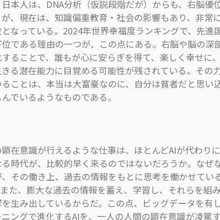
日本人は、DNA分析（仮説段階だが）からも、右脳優
るが、現在は、知識偏重教育・社会の影響もあり、非常
となっている。2024年世界幸福度ランキングで、先進
下位である理由の一つが、この点にある。右脳や脳の深
化することで、誰もが心に安らぎを得て、楽しく幸せに
生きる潜在能力に目覚める可能性が残されている。その
いることは、本当は大富豪なのに、自分は貧者だと思い
しんでいるようなものである。
顕在意識が行えるような仕事は、ほとんどAIが代わり
なる時代が、比較的早く来るのではないだろうか。なぜ
が、その働き上、過去の情報をもとに思考を働かせてい
Iもまた、膨大な過去の情報を蓄え、学習し、それらを組
解を生み出しているからだ。この点、ビッグデータを有
ーニングで進化するAIを、一人の人間の顕在意識が凌駕