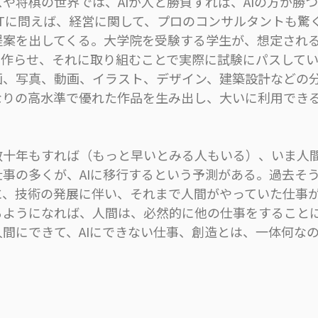
や将棋の世界では、AIが人と勝負すれば、AIの方が勝つ
GPTに問えば、経営に関して、プロのコンサルタントも驚
提案を出してくる。大学院を受験する学生が、想定され
Iに作らせ、それに取り組むことで実際に試験にパスして
画、写真、動画、イラスト、デザイン、建築設計などの
なりの高水準で優れた作品を生み出し、大いに利用でき
。
十年もすれば（もっと早いとみる人もいる）、いま人
仕事の多くが、AIに移行するという予測がある。過去そ
に、技術の発展に伴い、それまで人間がやっていた仕事
るようになれば、人間は、必然的に他の仕事をすること
人間にできて、AIにできない仕事、創造とは、一体何な