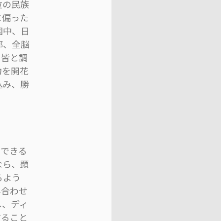
位の民族
に偏った
国中、日
部、全脳
、皆と調
力を開花
込み、勝
にできる
なら、顕
るよう
み合わせ
し、ディ
すること