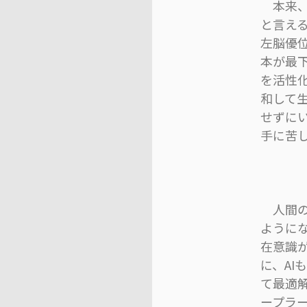
本来、
と言え
左脳優位
本が最
を活性
和して
せずに
手に苦
人間の
ように
在意識
に、A
て最適
ープラ