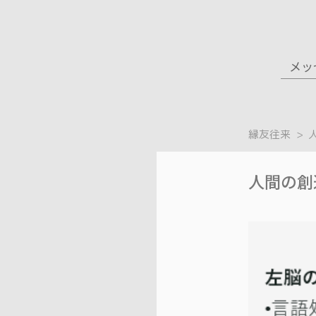
メッ
縁友往来
人間の創