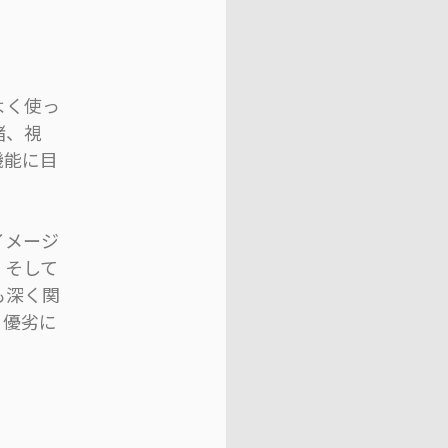
よく使っ
緒、視
機能に目
イメージ
。そして
も深く関
、優劣に