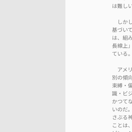
は難し
しかし
基づい
は、組
長線上
ている
アメリ
別の傾
束縛・
識・ビ
かつて
いのだ
さぶる
ことは