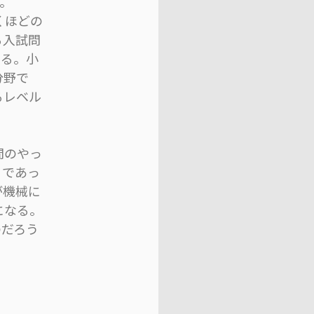
。
くほどの
る入試問
いる。小
分野で
るレベル
間のやっ
うであっ
が機械に
になる。
のだろう