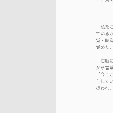
私たち
ている
覚・聴
覚めた
右脳に
から言
「今こ
与して
捉われ