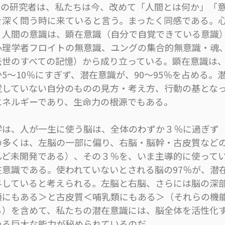
Iの研究者は、私たちは今、改めて「人間とは何か」「
を深く問う時に来ていると言う。まったく同感である。
、人間の意識は、顕在意識（自分で自覚できている意識
心理学者フロイトの無意識、ユングの集合的無意識・魂
去世のすべての記憶）から成り立っている。顕在意識は
5～10％にすぎず、潜在意識が、90～95％を占める。
覚していない自分のものの見方・考え方、行動の基とな
エネルギーであり、生命力の根源でもある。
は、人が一生に使う脳は、全体のわずか３％に過ぎず
の多くは、左脳の一部に偏り、右脳・脳幹・古皮質など
んど未開発である）、その３％を、いま主導的に使って
在意識である。使われていないとされる脳の97％が、潜
与していると考えられる。左脳と右脳、さらには脳の深
類にもある＞と古皮質＜哺乳類にもある＞（それらの機
る）を含めて、私たちの潜在意識には、脳全体を活性化
める巨大な能力が秘められているのだ。