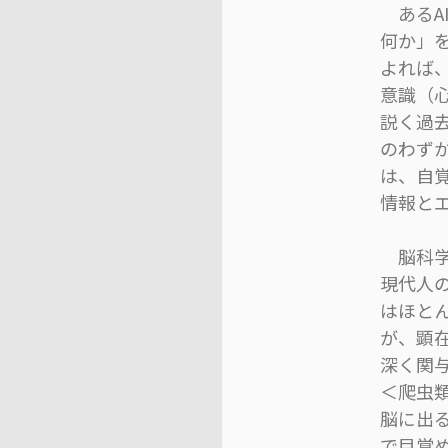
あるA
何か」
よれば
意識（
説く過
のわずか
は、自
情報と
脳科学
現代人
はほと
が、顕
深く関
＜爬虫
脳に出
で目覚