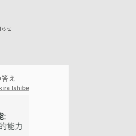
知らせ
の答え
kira Ishibe