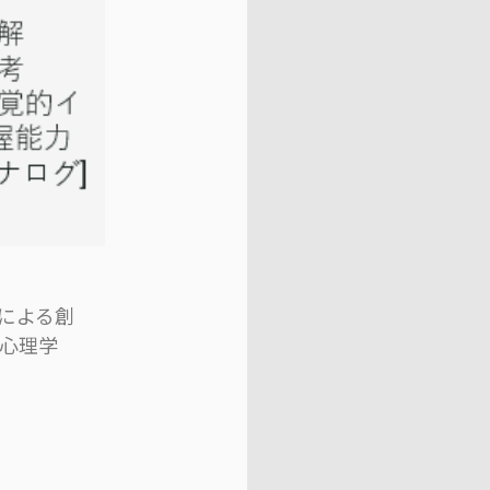
による創
。心理学
。