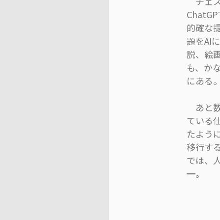
チェス
Chat
的確な
題をA
説、絵
も、か
にある
あと数
ている
たよう
移行す
では、
━。