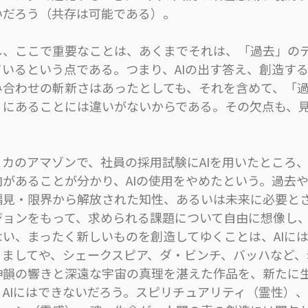
いだろう（共存は可能である）。
、ここで重要なことは、あくまでそれは、「過去」の
ているという点である。つまり、AIの出す答え、創造す
み合わせの斬新さはあったとしても、それを含めて、「
」にあることには違いがないからである。その欠点も、
。
カのアマゾンで、社員の採用試験にAIを用いたところ
向があることが分かり、AIの使用をやめたという。過去
偏見・限界から解放された知性、あるいは未来に必要と
ジョンをもって、求められる課題について自由に想像し
ない、まったく新しいものを創造してゆくことは、AIに
。ましてや、シェークスピア、ダ・ビンチ、バッハなど、
神韻の響きと深遠な宇宙の真理を湛えた作品を、新たに
、AIにはできないだろう。スピリチュアリティ（霊性）