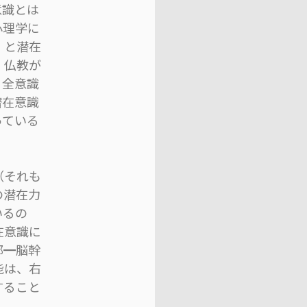
意識とは
心理学に
）と潜在
、仏教が
、全意識
潜在意識
っている
（それも
の潜在力
いるの
在意識に
部━脳幹
能は、右
すること