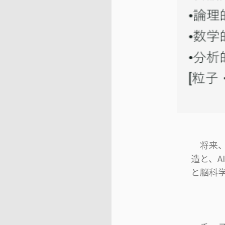
将来、
造と、
と脳科