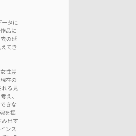
データに
る作品に
過去の延
見えてき
、女性差
や現在の
される見
、考え、
はできな
魂を揺
生み出す
、インス