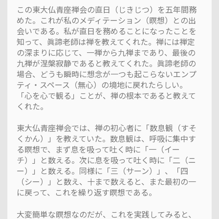
この東大仏青座禅会の直日（じきじつ）を五年間務
めた。これが私のメディテーション（瞑想）との出
会いである。私が直日を務めることになったことを
知って、眞諦老師は禅を教えてくれた。禅には禅定
の深まりに応じて、一禅から九禅まであり、最後の
九禅が涅槃寂静であると教えてくれた。眞諦老師の
場合、どうも瞬時に想念が一つも起こらないエンプ
ティ・スペース（無心）の境地に戻れたらしい。
「心を心で観る」ことが、禅の根本であると教えて
くれた。
東大仏青座禅会では、禅の初心者に「数息観（すそ
くかん）」を教えていた。数息観は、呼吸に集中す
る瞑想で、まず息を吸って吐く時に「一（イー
チ）」と数える。次に息を吸って吐く時に「二（ニ
ー）」と数える。同様に「三（サーン）」、「四
（シー）」と数え、十まで数えると、また最初の一
に戻って、これを繰り返す瞑想である。
大変簡単な瞑想なのだが、これを実践してみると、