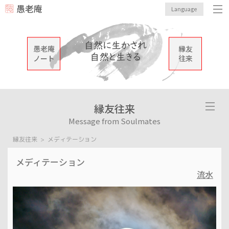
愚老庵
Language
愚老庵
縁友
ノート
往来
縁友往来
Message from Soulmates
縁友往来
メディテーション
メディテーション
流水