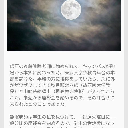
師匠の斎藤眞諦老師に勧められて、キャンパスが駒
場から本郷に変わった時、東京大学仏教青年会の本
部を訪ねた。事務の方に挨拶をしていたら、急に外
がザワザワしてきて秋月龍眠老師（故花園大学教
授）と山崎慈耕禅士（現高林寺住職）が入ってこら
れた。来週から座禅会を始めるので、その打合せに
来られたとのことであった。
龍眠老師は学生の私を見つけて、「毎週火曜日に一
般公開の座禅会を始めるので、学生の世話役になっ