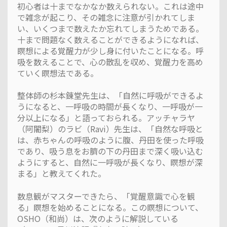
初心者は十までなかなか数えられない。これは途中
で雑念が起こり、その雑念に注意が引かれてしま
い、いくつまで数えたか忘れてしまうためである。
十まで問題なく数えることができるようになれば、
瞑想による覚醒力が少し身に付いたことになる。呼
吸を数えることで、心の散乱を収め、覚醒力を高め
ていく瞑想法である。
整体師の杉本錬堂先生は、「自然に呼吸ができるよ
うになると、一呼吸の時間が長くなり、一呼吸が一
分以上になる」と語っておられる。アッチャラヤ
（阿闍梨）のラビ（Ravi）先生は、「自然な呼吸と
は、赤ちゃんの呼吸のように腹、丹田を使った呼吸
であり、吸う息をお臍の下の丹田まで深く吸い込む
ようにすると、自然に一呼吸が長くなり、瞑想が深
まる」と教えてくれた。
数息観がマスターできたら、「覚醒意識で心を観
る」瞑想を始めることになる。この瞑想について、
OSHO（和尚）は、次のように解説している