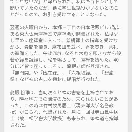
てくれないか」と尋ねられた。私はキョトンとして
聞いていたのだが、他に学生世話役がいないとのこ
とだったので、お引き受けすることになった。
翌週の火曜日から、本郷三丁目の日本信販ビル7階に
ある東大仏青座禅室で座禅会が開催された。私は少
し早めに座禅室に入って、慈耕禅士の指導を受けな
がら、畳間を掃き、座布団を並べ、香を焚き、茶礼
の準備をした。午後7時になると木魚を叩きながら般
若心経を読経し、玲を鳴らして、座禅を始めた。40
分ほど皆で座ったころに、龍眠老師が登壇され、
『無門関』や『臨在録』、『六祖壇経』、『碧巌
録』など禅の古典を題材に提唱が行われた。
龍眠老師は、当時次々と禅の書籍を上梓されてお
り、時々地方での講演のため、来られないことがあ
った。この時は竹村牧男居士（現東洋大学名誉教
授）がこられ、代講された。月に一回は寺山旦中居
士（故二松学舎大学教授）も来られ、筆禅道を指導
された。