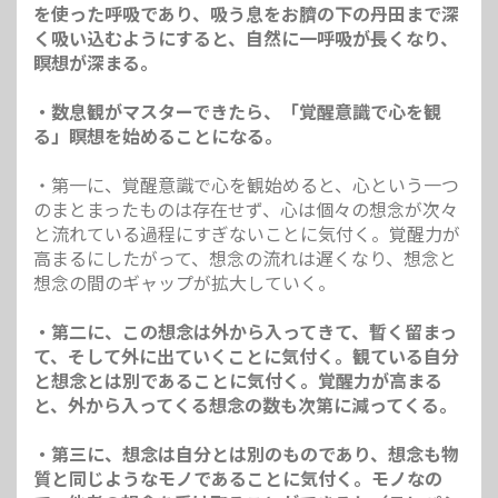
を使った呼吸であり、吸う息をお臍の下の丹田まで深
く吸い込むようにすると、自然に一呼吸が長くなり、
瞑想が深まる。
・数息観がマスターできたら、「覚醒意識で心を観
る」瞑想を始めることになる。
・第一に、覚醒意識で心を観始めると、心という一つ
のまとまったものは存在せず、心は個々の想念が次々
と流れている過程にすぎないことに気付く。覚醒力が
高まるにしたがって、想念の流れは遅くなり、想念と
想念の間のギャップが拡大していく。
・第二に、この想念は外から入ってきて、暫く留まっ
て、そして外に出ていくことに気付く。観ている自分
と想念とは別であることに気付く。覚醒力が高まる
と、外から入ってくる想念の数も次第に減ってくる。
・第三に、想念は自分とは別のものであり、想念も物
質と同じようなモノであることに気付く。モノなの