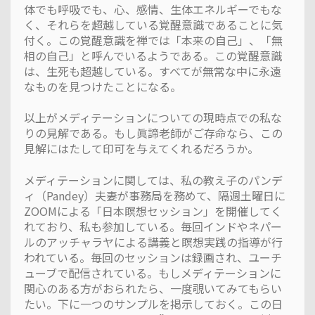
体でも呼吸でも、心、感情、生体エネルギーでもな
く、それらを超越している覚醒意識であることに気
付く。この覚醒意識を禅では「本来の自己」、「無
相の自己」と呼んでいるようである。この覚醒意識
は、生死も超越している。すべてが無常な中に永遠
なものを見つけたことになる。
以上がメディテーションについての現時点での私な
りの見解である。もし眞諦老師がご存命なら、この
見解にはたして印可を与えてくれるだろうか。
メディテーションに関しては、私の教え子のパンデ
ィ（Pandey）夫妻が事務局を務めて、隔週土曜日に
ZOOMによる「日本瞑想セッション」を開催してく
れており、私も参加している。毎回インドやネパー
ルのアッチャラヤによる講義と瞑想実践の指導が行
われている。毎回のセッションは録画され、ユーチ
ューブで配信されている。もしメディテーションに
関心のある方がおられたら、一度覗いてみてもらい
たい。下に一つのサンプルを掲示しておく。この日