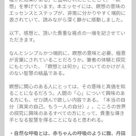
想」を挙げています。本エッセイには、瞑想の意味の
エッセンスとステップが、非常に分かりやすく端的に
表されていて、読みながら深く静かに感動しました。
以下、感想と、頂いた貴重な視点の一端を記させてい
ただきます。
なんとシンプルかつ端的に、瞑想の意味と必要、極意
が言葉にされていることだろうか。筆者の体験と探究
にもとづいた、「瞑想とは何か」についてのかけがえ
のない智慧の結晶である。
瞑想に関心のある人にとっては、その意味と真価を知
ることになるだろう。人間の「心」について興味のあ
る方にも、ぜひ読んで欲しい内容である。「本当の自
分（真実の自己、もう一人の自分）」、こころの世界
の探究に興味のあるすべての方にとって、貴重な導き
手となる智慧を得ることになると思われる。
・自然な呼吸とは、赤ちゃんの呼吸のように腹、丹田