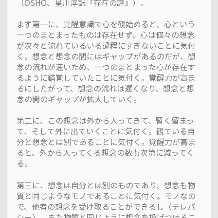
（OSHO、星川淳訳『存在の詩』）。
まず第一に、覚醒意識で心を観始めると、心という
一つのまとまったものは存在せず、心は個々の想念
が次々と流れているいる過程にすぎないことに気付
く。想念と想念の間にはギャップがあるのだが、想
念の流れが速いため、一つのまとまった心が存在す
るように錯覚していたことに気付く。覚醒力が高ま
るにしたがって、想念の流れは遅くなり、想念と想
念の間のギャップが拡大していく。
第二に、この想念は外から入ってきて、暫く留まっ
て、そして外に出ていくことに気付く。観ている自
分と想念とは別であることに気付く。覚醒力が高ま
ると、外から入ってくる想念の数も次第に減ってく
る。
第三に、想念は自分とは別のものであり、想念も物
質と同じようなモノであることに気付く。モノなの
で、他者の想念を受け取ることができるし（テレパ
シー）、また物質と同じように想念を投げつけるこ